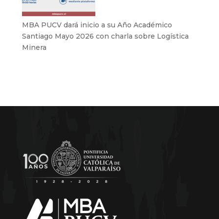
MBA PUCV dará inicio a su Año Académico
Santiago Mayo 2026 con charla sobre Logística
Minera